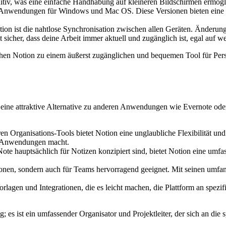
uitiv, was eine einfache Handhabung auf kleineren Bildschirmen ermögl
Anwendungen für Windows und Mac OS. Diese Versionen bieten eine vol
ion ist die nahtlose Synchronisation zwischen allen Geräten. Änderun
sicher, dass deine Arbeit immer aktuell und zugänglich ist, egal auf w
en Notion zu einem äußerst zugänglichen und bequemen Tool für Person
cht eine attraktive Alternative zu anderen Anwendungen wie Evernote od
n Organisations-Tools bietet Notion eine unglaubliche Flexibilität un
on Anwendungen macht.
e hauptsächlich für Notizen konzipiert sind, bietet Notion eine umf
sonen, sondern auch für Teams hervorragend geeignet. Mit seinen umfan
orlagen und Integrationen, die es leicht machen, die Plattform an spezi
 es ist ein umfassender Organisator und Projektleiter, der sich an die 