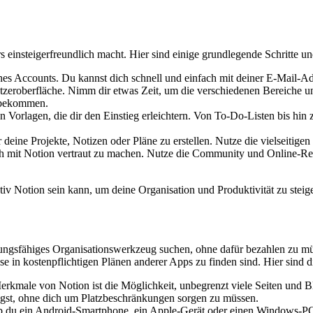
s einsteigerfreundlich macht. Hier sind einige grundlegende Schritte un
 eines Accounts. Du kannst dich schnell und einfach mit deiner E-Mail-A
nutzeroberfläche. Nimm dir etwas Zeit, um die verschiedenen Bereiche 
u bekommen.
 an Vorlagen, die dir den Einstieg erleichtern. Von To-Do-Listen bis h
 deine Projekte, Notizen oder Pläne zu erstellen. Nutze die vielseitige
h mit Notion vertraut zu machen. Nutze die Community und Online-Res
ektiv Notion sein kann, um deine Organisation und Produktivität zu steig
eistungsfähiges Organisationswerkzeug suchen, ohne dafür bezahlen zu m
se in kostenpflichtigen Plänen anderer Apps zu finden sind. Hier sind 
kmale von Notion ist die Möglichkeit, unbegrenzt viele Seiten und Blöc
tigst, ohne dich um Platzbeschränkungen sorgen zu müssen.
 du ein Android-Smartphone, ein Apple-Gerät oder einen Windows-PC ve