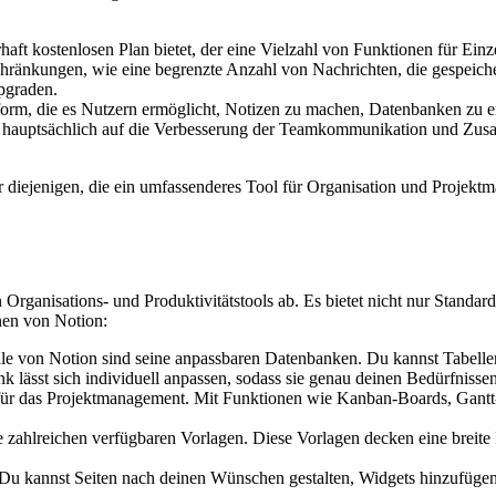
ft kostenlosen Plan bietet, der eine Vielzahl von Funktionen für Ein
hränkungen, wie eine begrenzte Anzahl von Nachrichten, die gespeich
pgraden.
attform, die es Nutzern ermöglicht, Notizen zu machen, Datenbanken zu
ck hauptsächlich auf die Verbesserung der Teamkommunikation und Zus
ür diejenigen, die ein umfassenderes Tool für Organisation und Projek
n Organisations- und Produktivitätstools ab. Es bietet nicht nur Standa
onen von Notion:
e von Notion sind seine anpassbaren Datenbanken. Du kannst Tabellen
lässt sich individuell anpassen, sodass sie genau deinen Bedürfnissen 
für das Projektmanagement. Mit Funktionen wie Kanban-Boards, Gantt-C
e zahlreichen verfügbaren Vorlagen. Diese Vorlagen decken eine breite
.
 Du kannst Seiten nach deinen Wünschen gestalten, Widgets hinzufügen 