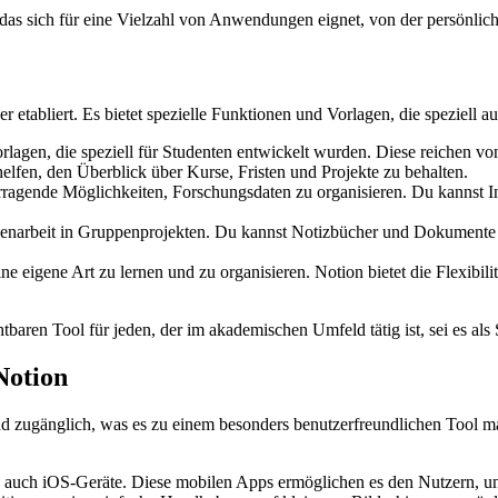
as sich für eine Vielzahl von Anwendungen eignet, von der persönliche
 etabliert. Es bietet spezielle Funktionen und Vorlagen, die speziell 
rlagen, die speziell für Studenten entwickelt wurden. Diese reichen vo
elfen, den Überblick über Kurse, Fristen und Projekte zu behalten.
ragende Möglichkeiten, Forschungsdaten zu organisieren. Du kannst In
menarbeit in Gruppenprojekten. Du kannst Notizbücher und Dokumente 
ne eigene Art zu lernen und zu organisieren. Notion bietet die Flexibil
ren Tool für jeden, der im akademischen Umfeld tätig ist, sei es als 
Notion
end zugänglich, was es zu einem besonders benutzerfreundlichen Tool ma
 auch iOS-Geräte. Diese mobilen Apps ermöglichen es den Nutzern, unt