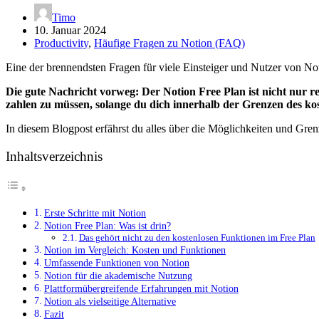
Timo
10. Januar 2024
Productivity
,
Häufige Fragen zu Notion (FAQ)
Eine der brennendsten Fragen für viele Einsteiger und Nutzer von No
Die gute Nachricht vorweg: Der Notion Free Plan ist nicht nur 
zahlen zu müssen, solange du dich innerhalb der Grenzen des ko
In diesem Blogpost erfährst du alles über die Möglichkeiten und Gre
Inhaltsverzeichnis
Erste Schritte mit Notion
Notion Free Plan: Was ist drin?
Das gehört nicht zu den kostenlosen Funktionen im Free Plan
Notion im Vergleich: Kosten und Funktionen
Umfassende Funktionen von Notion
Notion für die akademische Nutzung
Plattformübergreifende Erfahrungen mit Notion
Notion als vielseitige Alternative
Fazit