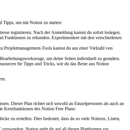
d Tipps, um mit Notion zu starten:
dresse registrieren. Nach der Anmeldung kannst du sofort loslegen.
und Funktionen zu erkunden. Experimentiere mit den verschiedenen
in zu Projektmanagement-Tools kannst du aus einer Vielzahl von
n Bearbeitungswerkzeuge, um deine Seiten individuell zu gestalten.
sourcen für Tipps und Tricks, wie du das Beste aus Notion
ern.
üssen. Dieser Plan richtet sich sowohl an Einzelpersonen als auch an
die Kernfunktionen des Notion Free Plans:
ke zu erstellen. Dies bedeutet, dass du so viele Notizen, Listen,
rwendest, Notion steht dir auf all diesen Plattformen zur