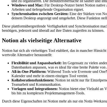
und zu organisieren. Die Benutzeroberfläche ist sauber und int
Windows und Mac:
Für Desktop-Nutzer bietet Notion native 
Arbeiten und tiefergehende Organisation eignet.
Synchronisation zwischen Geräten:
Eine der Stärken von Not
deinem Desktop angezeigt und umgekehrt. Diese Funktion stellt 
Diese plattformübergreifende Verfügbarkeit und Synchronisation mach
benötigen, jederzeit und überall auf ihre Daten zugreifen zu können.
Notion als vielseitige Alternative
Notion hat sich als vielseitiges Tool etabliert, das in mancher Hinsi
wertvolle Alternative herausstellt:
Flexibilität und Anpassbarkeit:
Im Gegensatz zu vielen andere
Datenbanken anpassen, was es ideal für eine breite Palette v
All-in-One-Plattform:
Während Tools wie Evernote und OneNot
Kalender und mehr in einem einzigen Tool vereint.
Kollaborationsfunktionen:
Notion ist nicht nur für Einzelper
Teamarbeit und Kommunikation.
Vorlagen und Integrationen:
Notion bietet eine Vielzahl an V
bis hin zu komplexen Projektmanagement-Tools.
Durch diese Eigenschaften ist Notion mehr als nur ein Notiz-Werkzeug;