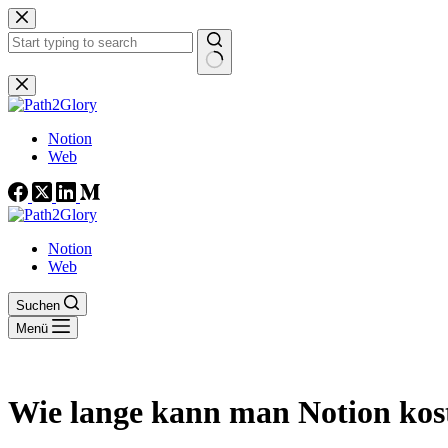
Zum
Inhalt
springen
Keine
Ergebnisse
Notion
Web
Notion
Web
Suchen
Menü
Wie lange kann man Notion kos