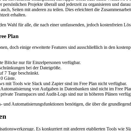
er persönlichen Projekte überall und jederzeit zu organisieren und darau
auch, Seiten mit anderen zu teilen. Dies erleichtert die Zusammenarb
tzeit erhalten.
en Wahl für alle, die nach einer umfassenden, jedoch kostenfreien Lös
ree Plan
en, doch einige erweiterte Features sind ausschließlich in den kostenpf
e Blöcke nur für Einzelpersonen verfügbar.
schränkungen bei der Dateigröße.
auf 7 Tage beschränkt.
10 Gäste.
s mit Tools wie Slack und Zapier sind im Free Plan nicht verfügbar.
Automatisierung von Aufgaben in Datenbanken sind nicht im Free Plan
ivate Teamspaces und Audit-Logs sind nur in höheren Plänen verfüg
ons- und Automatisierungsfunktionen benötigen, die über die grundlege
en
nisationswerkzeuge. Es konkurriert mit anderen etablierten Tools wie S